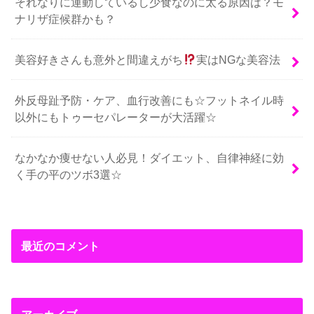
それなりに運動しているし少食なのに太る原因は？モ
ナリザ症候群かも？
美容好きさんも意外と間違えがち
実はNGな美容法
外反母趾予防・ケア、血行改善にも☆フットネイル時
以外にもトゥーセパレーターが大活躍☆
なかなか痩せない人必見！ダイエット、自律神経に効
く手の平のツボ3選☆
最近のコメント