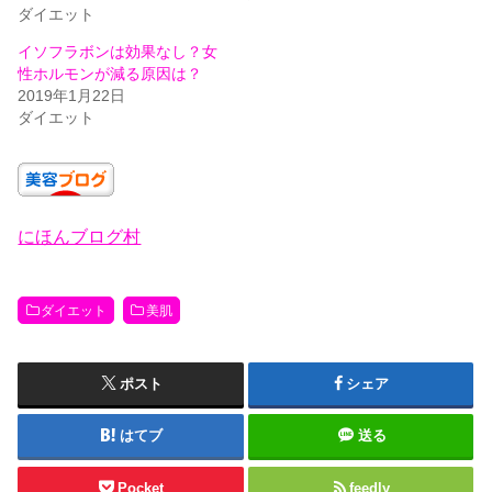
新
ッ
ダイエット
し
ク
い
し
ウ
て
イソフラボンは効果なし？女
ィ
く
性ホルモンが減る原因は？
ン
だ
ド
さ
2019年1月22日
ウ
い
ダイエット
で
(
開
新
き
し
ま
い
す
ウ
)
ィ
ン
ド
ウ
にほんブログ村
で
開
き
ま
す
ダイエット
美肌
)
ポスト
シェア
はてブ
送る
Pocket
feedly