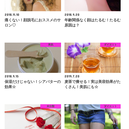
2018.11.10
2018.9.20
痛くない！顔脱毛におススメのサ
年齢関係なく顔はたるむ！たるむ
ロン♡
原因は？
美肌
ダイエット
2018.9.15
2019.7.20
保湿だけじゃない！シアバターの
麦茶で痩せる！実は美容効果がた
効果☆
くさん！美肌にも☆
未分類
ダイエット