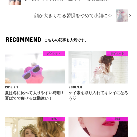
顔が大きくなる習慣をやめて小顔に☆
RECOMMEND
こちらの記事も人気です。
ダイエット
ダイエット
2019.7.1
2018.9.8
夏は冬に比べて太りやすい時期！
ケイ素を取り入れてキレイになろ
夏ばてで痩せるは勘違い！
う♡
美肌
美肌