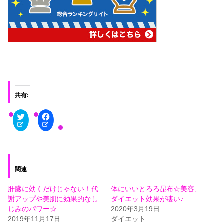
共有:
ク
F
リ
a
ッ
c
ク
e
し
b
て
o
T
o
w
k
i
で
関連
t
共
t
有
e
す
肝臓に効くだけじゃない！代
体にいいとろろ昆布☆美容、
r
る
で
に
謝アップや美肌に効果的なし
ダイエット効果が凄い♪
共
は
じみのパワー☆
2020年3月19日
有
ク
(
リ
2019年11月17日
ダイエット