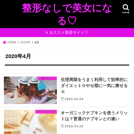
整形なしで美女にな
search
る♡
おススメ美容サイト♡
HOME
2020年
4月
2020年4月
ダイエット
生理周期をうまく利用して効率的に
ダイエット☆やせ期に一気に痩せる
☆
2020.04.28
デリケートゾーン
オーガニックナプキンを使うメリッ
トは？普通のナプキンとの違い
2020.04.22