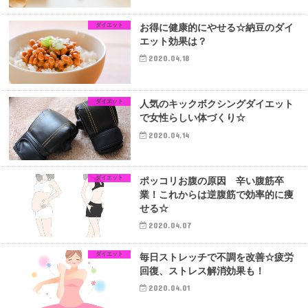
ダイエット
お得に健康的にやせる☆納豆のダイ
エット効果は？
2020.04.18
ダイエット
人気のキックボクシングダイエット
で女性らしい体づくり☆
2020.04.14
ダイエット
ポッコリお腹の原因 辛い腹筋卒
業！これからは逆腹筋で効率的に痩
せる☆
2020.04.07
ダイエット
毎日ストレッチで不調を改善☆疲労
回復、ストレス解消効果も！
2020.04.01