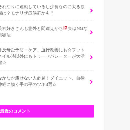
それなりに運動しているし少食なのに太る原
因は？モナリザ症候群かも？
美容好きさんも意外と間違えがち
実はNGな
美容法
外反母趾予防・ケア、血行改善にも☆フット
ネイル時以外にもトゥーセパレーターが大活
躍☆
なかなか痩せない人必見！ダイエット、自律
神経に効く手の平のツボ3選☆
最近のコメント