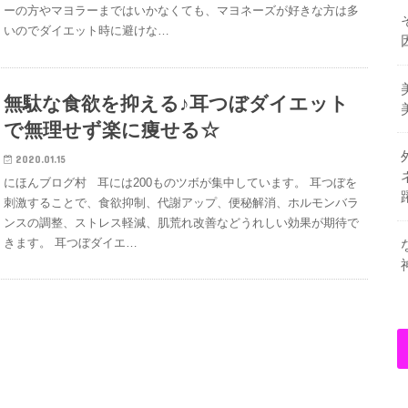
ーの方やマヨラーまではいかなくても、マヨネーズが好きな方は多
いのでダイエット時に避けな…
無駄な食欲を抑える♪耳つぼダイエット
で無理せず楽に痩せる☆
2020.01.15
にほんブログ村 耳には200ものツボが集中しています。 耳つぼを
刺激することで、食欲抑制、代謝アップ、便秘解消、ホルモンバラ
ンスの調整、ストレス軽減、肌荒れ改善などうれしい効果が期待で
きます。 耳つぼダイエ…