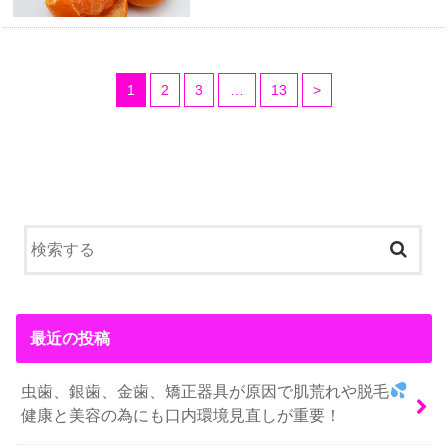
1
2
3
…
13
>
最近の投稿
虫歯、銀歯、金歯、矯正器具が原因で肌荒れや脱毛
健康と美容の為にも口内環境見直しが重要！