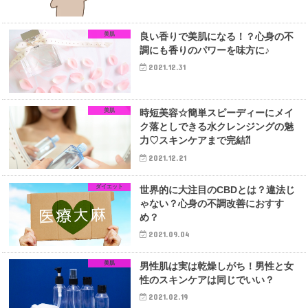
美肌
良い香りで美肌になる！？心身の不
調にも香りのパワーを味方に♪
2021.12.31
美肌
時短美容☆簡単スピーディーにメイ
ク落としできる水クレンジングの魅
力♡スキンケアまで完結⁈
2021.12.21
ダイエット
世界的に大注目のCBDとは？違法じ
ゃない？心身の不調改善におすす
め？
2021.09.04
美肌
男性肌は実は乾燥しがち！男性と女
性のスキンケアは同じでいい？
2021.02.19