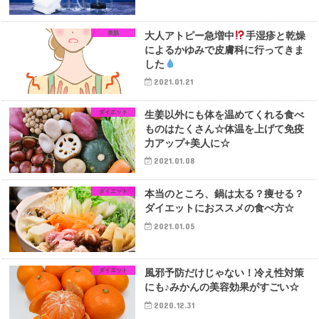
美肌
大人アトピー急増中
手湿疹と乾燥
によるかゆみで皮膚科に行ってきま
した
2021.01.21
ダイエット
生姜以外にも体を温めてくれる食べ
ものはたくさん☆体温を上げて免疫
力アップ+美人に☆
2021.01.08
ダイエット
本当のところ、鍋は太る？痩せる？
ダイエットにおススメの食べ方☆
2021.01.05
ダイエット
風邪予防だけじゃない！冷え性対策
にも♪みかんの美容効果がすごい☆
2020.12.31