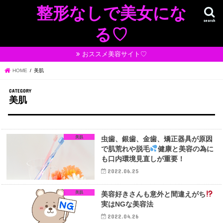
整形なしで美女にな
search
る♡
おススメ美容サイト♡
HOME
美肌
美肌
美肌
虫歯、銀歯、金歯、矯正器具が原因
で肌荒れや脱毛
健康と美容の為に
も口内環境見直しが重要！
2022.06.25
美肌
美容好きさんも意外と間違えがち
実はNGな美容法
2022.04.26